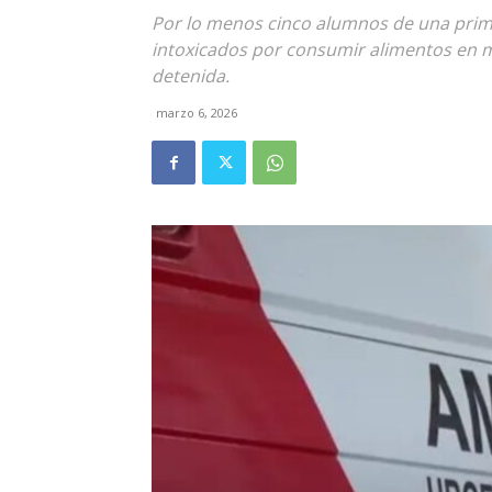
Por lo menos cinco alumnos de una prima
intoxicados por consumir alimentos en ma
detenida.
marzo 6, 2026