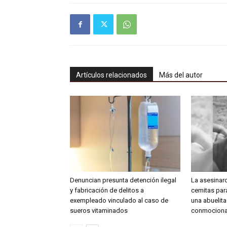
Artículos relacionados
Más del autor
Denuncian presunta detención ilegal
La asesinar
y fabricación de delitos a
cemitas para
exempleado vinculado al caso de
una abuelit
sueros vitaminados
conmociona