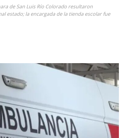
ra de San Luis Río Colorado resultaron
l estado; la encargada de la tienda escolar fue