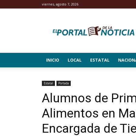
viernes, agosto 7, 2026
El
Portal
de
la
Noticia
INICIO
LOCAL
ESTATAL
NACION
Estatal
Portada
Alumnos de Prima
Alimentos en Mal
Encargada de Ti