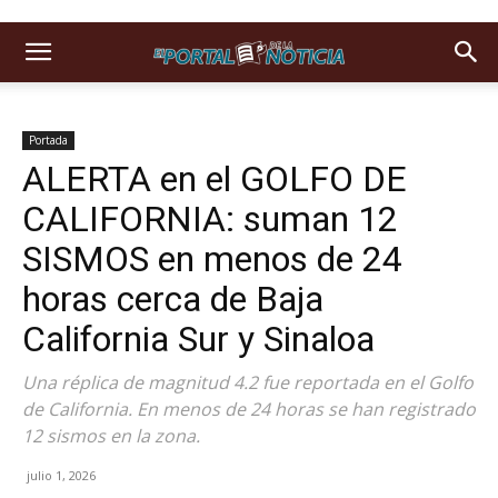
Portada
ALERTA en el GOLFO DE
CALIFORNIA: suman 12
SISMOS en menos de 24
horas cerca de Baja
California Sur y Sinaloa
Una réplica de magnitud 4.2 fue reportada en el Golfo
de California. En menos de 24 horas se han registrado
12 sismos en la zona.
julio 1, 2026