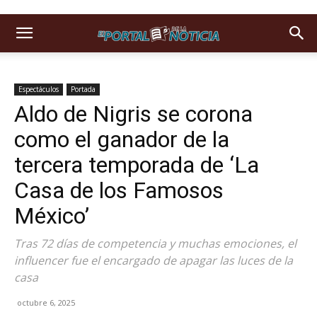
Espectáculos
Portada
Aldo de Nigris se corona
como el ganador de la
tercera temporada de ‘La
Casa de los Famosos
México’
Tras 72 días de competencia y muchas emociones, el
influencer fue el encargado de apagar las luces de la
casa
octubre 6, 2025