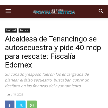
Nacional
Portada
Alcaldesa de Tenancingo se
autosecuestra y pide 40 mdp
para rescate: Fiscalía
Edomex
Su cuñado y esposo fueron los encargados de
planear el falso secuestro, buscaban cubrir un
desfalco en las finanzas del ayuntamiento
junio 18, 2026