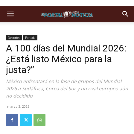
Deportes
Portada
A 100 días del Mundial 2026:
¿Está listo México para la
justa?”
México enfrentará en la fase de grupos del Mundial
2026 a Sudáfrica, Corea del Sur y un rival europeo aún
no decidido
marzo 3, 2026